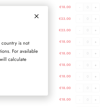
)
4
2002
€
18.00
quantità
PAGINE
(
FAEROER
)
4
2003
€
23.00
quantità
PAGINE
(
FAEROER
)
4
2004
€
23.00
quantità
PAGINE
(
FAEROER
)
5
2005
€
18.00
 country is not
quantità
PAGINE
(
FAEROER
)
5
2006
ions. For available
€
18.00
quantità
PAGINE
(
FAEROER
ill calculate
)
4
2007
€
18.00
quantità
PAGINE
(
FAEROER
)
4
2008
€
18.00
quantità
PAGINE
(
FAEROER
)
4
2009
€
18.00
quantità
PAGINE
(
FAEROER
)
4
2010
€
18.00
quantità
PAGINE
(
FAEROER
)
4