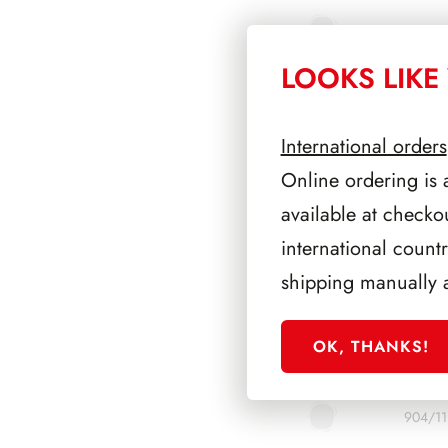
904/0
LOOKS LIKE 
904/0
904/0
International orders
904/0
Online ordering is 
available at checko
904/0
international count
904/0
shipping manually 
904/0
OK, THANKS!
904/1
904/11