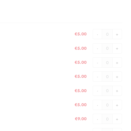
€
5.00
FAEROER
1975
€
5.00
(
FAEROER
1
1978
€
5.00
PAGINA
(
FAEROER
)
1
1979
€
5.00
quantità
PAGINA
(
FAEROER
)
1
1980
€
5.00
quantità
PAGINA
(
FAEROER
)
1
1981
€
5.00
quantità
PAGINA
(
FAEROER
)
1
1982
€
9.00
quantità
PAGINA
(
FAEROER
)
1
1983