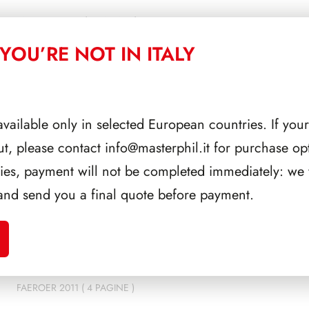
3
FAEROER 2003 ( 4 PAGINE )
YOU’RE NOT IN ITALY
4
FAEROER 2004 ( 5 PAGINE )
5
FAEROER 2005 ( 5 PAGINE )
6
FAEROER 2006 ( 4 PAGINE )
available only in selected European countries. If your
ut, please contact
info@masterphil.it
for purchase opt
7
FAEROER 2007 ( 4 PAGINE )
ries, payment will not be completed immediately: we w
8
FAEROER 2008 ( 4 PAGINE )
and send you a final quote before payment.
9
FAEROER 2009 ( 4 PAGINE )
0
FAEROER 2010 ( 4 PAGINE )
FAEROER 2011 ( 4 PAGINE )