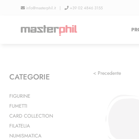
Salta
info@masterphil.it |
+39 02 4846 3155
al
contenuto
PR
< Precedente
CATEGORIE
FIGURINE
FUMETTI
CARD COLLECTION
FILATELIA
NUMISMATICA