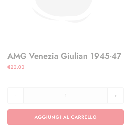
AMG Venezia Giulian 1945-47
€
20.00
AMG
Venezia
Giulian
AGGIUNGI AL CARRELLO
1945-
47