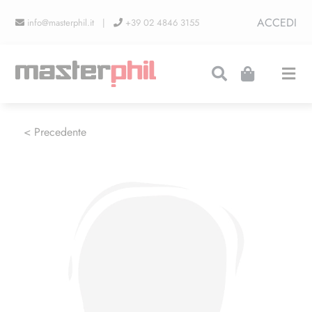
Salta
ACCEDI
info@masterphil.it |
+39 02 4846 3155
al
contenuto
Togg
Navi
PRODUZIONI
< Precedente
LINEA COLLEZIONISMO
FIERE
CONTATTI