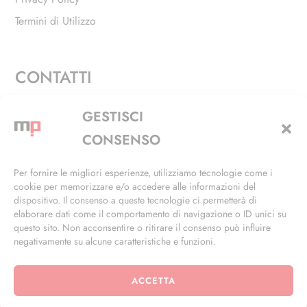
Termini di Utilizzo
CONTATTI
Via Alfieri, 27 - Trezzano Sul Naviglio (MI)
GESTISCI
+39 02 4846 3155
CONSENSO
+39 02 4846 3148
Per fornire le migliori esperienze, utilizziamo tecnologie come i
cookie per memorizzare e/o accedere alle informazioni del
info@masterphil.it
dispositivo. Il consenso a queste tecnologie ci permetterà di
elaborare dati come il comportamento di navigazione o ID unici su
questo sito. Non acconsentire o ritirare il consenso può influire
negativamente su alcune caratteristiche e funzioni.
ACCETTA
© 2026 | All Rights Reserved | Powered by
Ramdac