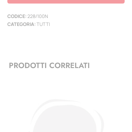
conf.
100
CODICE:
228/100N
grammi
CATEGORIA:
TUTTI
-
nero
quantità
PRODOTTI CORRELATI