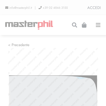
Salta
ACCEDI
info@masterphil.it |
+39 02 4846 3155
al
contenuto
Togg
Navi
PRODUZIONI
< Precedente
LINEA COLLEZIONISMO
FIERE
CONTATTI