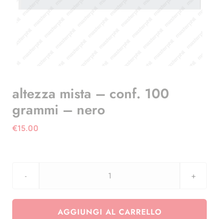
altezza mista – conf. 100
grammi – nero
€
15.00
altezza
mista
-
AGGIUNGI AL CARRELLO