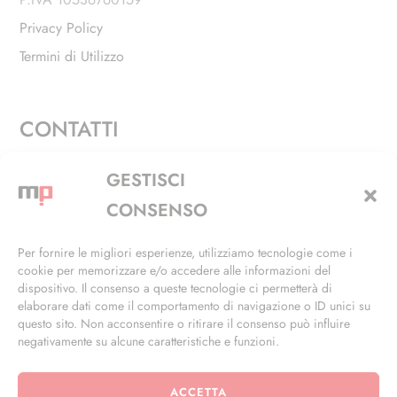
Privacy Policy
Termini di Utilizzo
CONTATTI
Via Alfieri, 27 - Trezzano Sul Naviglio (MI)
GESTISCI
+39 02 4846 3155
CONSENSO
+39 02 4846 3148
Per fornire le migliori esperienze, utilizziamo tecnologie come i
cookie per memorizzare e/o accedere alle informazioni del
info@masterphil.it
dispositivo. Il consenso a queste tecnologie ci permetterà di
elaborare dati come il comportamento di navigazione o ID unici su
questo sito. Non acconsentire o ritirare il consenso può influire
negativamente su alcune caratteristiche e funzioni.
ACCETTA