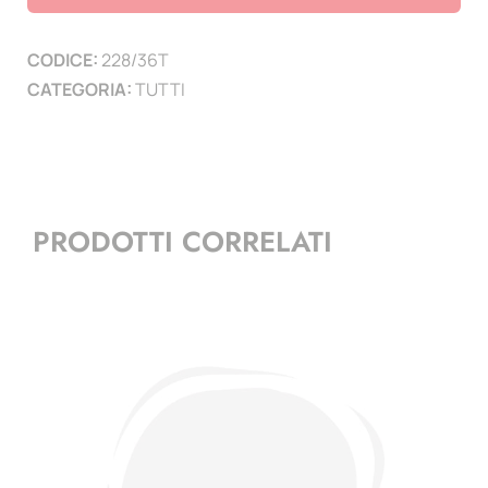
lunghezza
210
CODICE:
228/36T
mm
CATEGORIA:
TUTTI
-
conf.
25
pz-
trasparenti
PRODOTTI CORRELATI
quantità