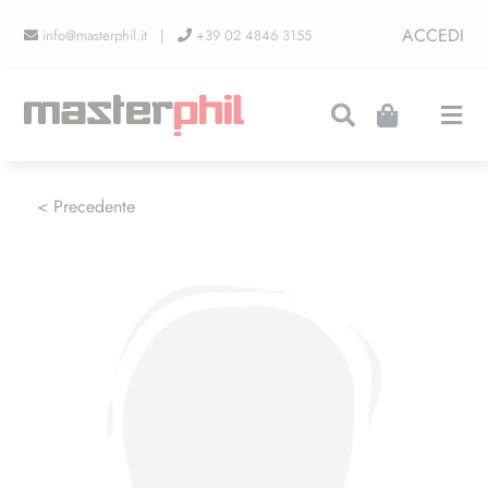
Salta
ACCEDI
info@masterphil.it |
+39 02 4846 3155
al
contenuto
Togg
Navi
PRODUZIONI
< Precedente
LINEA COLLEZIONISMO
FIERE
CONTATTI