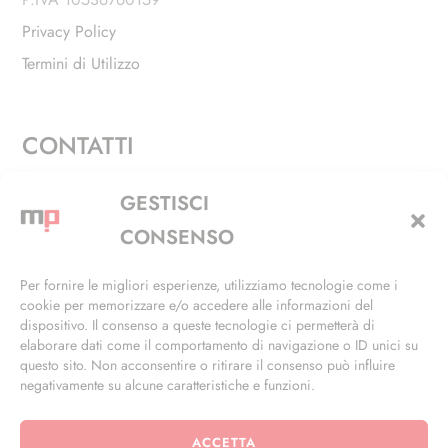
Privacy Policy
Termini di Utilizzo
CONTATTI
Via Alfieri, 27 - Trezzano Sul Naviglio (MI)
GESTISCI
+39 02 4846 3155
CONSENSO
+39 02 4846 3148
Per fornire le migliori esperienze, utilizziamo tecnologie come i
cookie per memorizzare e/o accedere alle informazioni del
info@masterphil.it
dispositivo. Il consenso a queste tecnologie ci permetterà di
elaborare dati come il comportamento di navigazione o ID unici su
questo sito. Non acconsentire o ritirare il consenso può influire
negativamente su alcune caratteristiche e funzioni.
ACCETTA