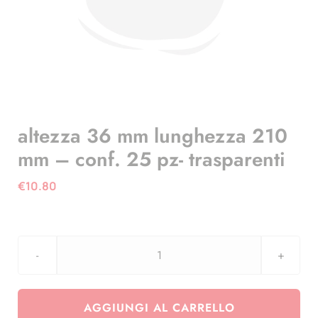
altezza 36 mm lunghezza 210
mm – conf. 25 pz- trasparenti
€
10.80
altezza
36
mm
AGGIUNGI AL CARRELLO