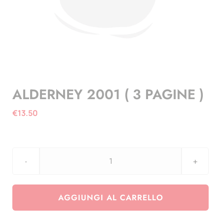
ALDERNEY 2001 ( 3 PAGINE )
€
13.50
ALDERNEY
2001
(
AGGIUNGI AL CARRELLO
3
PAGINE