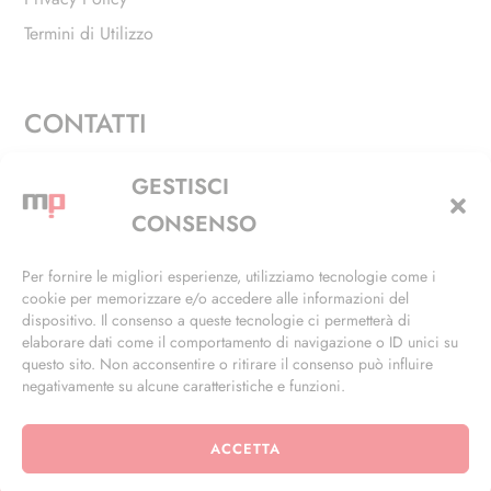
Termini di Utilizzo
CONTATTI
Via Alfieri, 27 - Trezzano Sul Naviglio (MI)
GESTISCI
+39 02 4846 3155
CONSENSO
+39 02 4846 3148
Per fornire le migliori esperienze, utilizziamo tecnologie come i
cookie per memorizzare e/o accedere alle informazioni del
info@masterphil.it
dispositivo. Il consenso a queste tecnologie ci permetterà di
elaborare dati come il comportamento di navigazione o ID unici su
questo sito. Non acconsentire o ritirare il consenso può influire
negativamente su alcune caratteristiche e funzioni.
ACCETTA
© 2026 | All Rights Reserved | Powered by
Ramdac