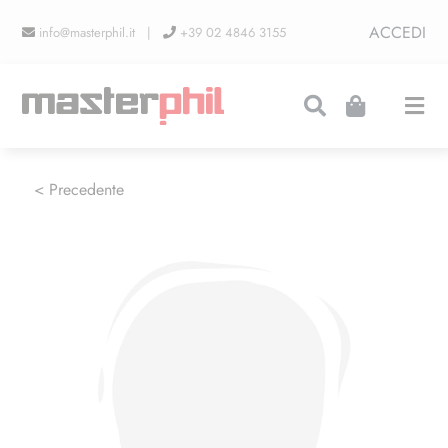
Salta
ACCEDI
info@masterphil.it |
+39 02 4846 3155
al
contenuto
Togg
Navi
PRODUZIONI
< Precedente
LINEA COLLEZIONISMO
FIERE
CONTATTI