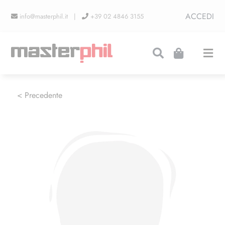
Salta
ACCEDI
info@masterphil.it |
+39 02 4846 3155
al
contenuto
Togg
Navi
PRODUZIONI
< Precedente
LINEA COLLEZIONISMO
FIERE
CONTATTI