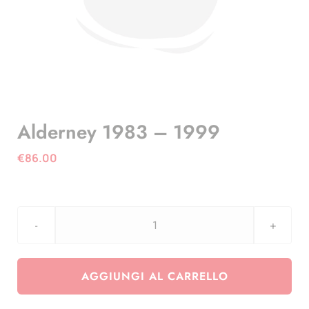
Alderney 1983 – 1999
€
86.00
Alderney
1983
-
AGGIUNGI AL CARRELLO
1999
quantità