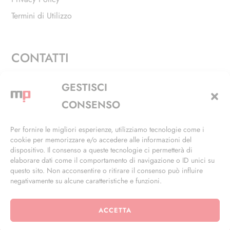
Termini di Utilizzo
CONTATTI
Via Alfieri, 27 - Trezzano Sul Naviglio (MI)
GESTISCI
+39 02 4846 3155
CONSENSO
+39 02 4846 3148
Per fornire le migliori esperienze, utilizziamo tecnologie come i
cookie per memorizzare e/o accedere alle informazioni del
info@masterphil.it
dispositivo. Il consenso a queste tecnologie ci permetterà di
elaborare dati come il comportamento di navigazione o ID unici su
questo sito. Non acconsentire o ritirare il consenso può influire
negativamente su alcune caratteristiche e funzioni.
ACCETTA
© 2026 | All Rights Reserved | Powered by
Ramdac