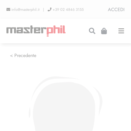
Salta
ACCEDI
info@masterphil.it |
+39 02 4846 3155
al
contenuto
Togg
Navi
PRODUZIONI
< Precedente
LINEA COLLEZIONISMO
FIERE
CONTATTI