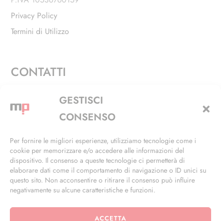
Privacy Policy
Termini di Utilizzo
CONTATTI
Via Alfieri, 27 - Trezzano Sul Naviglio (MI)
GESTISCI
+39 02 4846 3155
CONSENSO
+39 02 4846 3148
Per fornire le migliori esperienze, utilizziamo tecnologie come i
cookie per memorizzare e/o accedere alle informazioni del
info@masterphil.it
dispositivo. Il consenso a queste tecnologie ci permetterà di
elaborare dati come il comportamento di navigazione o ID unici su
questo sito. Non acconsentire o ritirare il consenso può influire
negativamente su alcune caratteristiche e funzioni.
ACCETTA