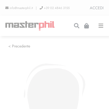
Salta
ACCEDI
info@masterphil.it |
+39 02 4846 3155
al
contenuto
Togg
Navi
PRODUZIONI
< Precedente
LINEA COLLEZIONISMO
FIERE
CONTATTI