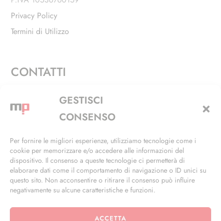
Privacy Policy
Termini di Utilizzo
CONTATTI
Via Alfieri, 27 - Trezzano Sul Naviglio (MI)
GESTISCI
+39 02 4846 3155
CONSENSO
+39 02 4846 3148
Per fornire le migliori esperienze, utilizziamo tecnologie come i
cookie per memorizzare e/o accedere alle informazioni del
info@masterphil.it
dispositivo. Il consenso a queste tecnologie ci permetterà di
elaborare dati come il comportamento di navigazione o ID unici su
questo sito. Non acconsentire o ritirare il consenso può influire
negativamente su alcune caratteristiche e funzioni.
ACCETTA