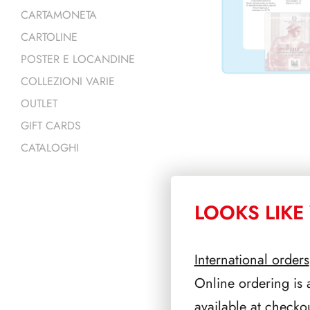
CARTAMONETA
CARTOLINE
POSTER E LOCANDINE
COLLEZIONI VARIE
OUTLET
GIFT CARDS
CATALOGHI
LOOKS LIKE 
PRODOTTI 
International orders
Online ordering is 
available at checko