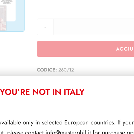
AGGIU
CODICE:
260/12
CATEGORIA:
TUTTI
YOU’RE NOT IN ITALY
CORRELATI
available only in selected European countries. If your
ut, please contact
info@masterphil.it
for purchase opt