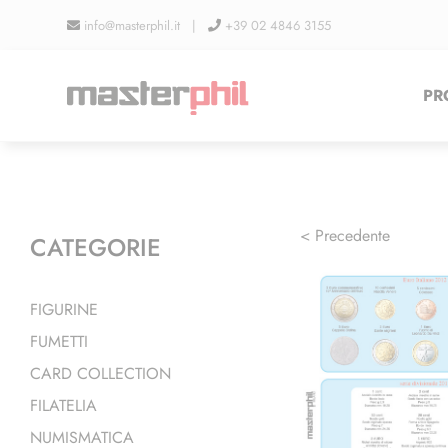
Salta
info@masterphil.it |
+39 02 4846 3155
al
contenuto
PR
< Precedente
CATEGORIE
FIGURINE
FUMETTI
CARD COLLECTION
FILATELIA
NUMISMATICA