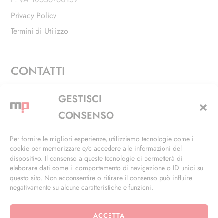
Privacy Policy
Termini di Utilizzo
CONTATTI
Via Alfieri, 27 - Trezzano Sul Naviglio (MI)
GESTISCI
+39 02 4846 3155
CONSENSO
+39 02 4846 3148
Per fornire le migliori esperienze, utilizziamo tecnologie come i
cookie per memorizzare e/o accedere alle informazioni del
info@masterphil.it
dispositivo. Il consenso a queste tecnologie ci permetterà di
elaborare dati come il comportamento di navigazione o ID unici su
questo sito. Non acconsentire o ritirare il consenso può influire
negativamente su alcune caratteristiche e funzioni.
ACCETTA