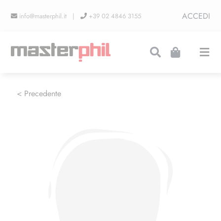
Salta
ACCEDI
info@masterphil.it |
+39 02 4846 3155
al
contenuto
Togg
Navi
PRODUZIONI
< Precedente
LINEA COLLEZIONISMO
FIERE
CONTATTI