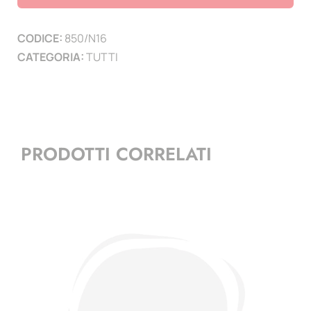
-
2022
CODICE:
850/N16
-
CATEGORIA:
TUTTI
pagina
16
quantità
PRODOTTI CORRELATI