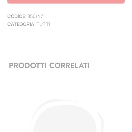
-
1996
CODICE:
850/N7
-
CATEGORIA:
TUTTI
pagina
7
quantità
PRODOTTI CORRELATI