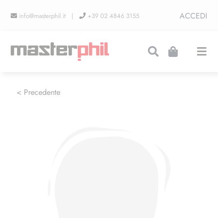
Salta
ACCEDI
info@masterphil.it |
+39 02 4846 3155
al
contenuto
Togg
Navi
PRODUZIONI
< Precedente
LINEA COLLEZIONISMO
FIERE
CONTATTI