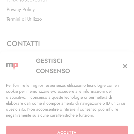
Privacy Policy
Termini di Utilizzo
CONTATTI
Via Alfieri, 27 - Trezzano Sul Naviglio (MI)
GESTISCI
+39 02 4846 3155
CONSENSO
+39 02 4846 3148
Per fornire le migliori esperienze, utilizziamo tecnologie come i
cookie per memorizzare e/o accedere alle informazioni del
info@masterphil.it
dispositivo. Il consenso a queste tecnologie ci permetterà di
elaborare dati come il comportamento di navigazione o ID unici su
questo sito. Non acconsentire o ritirare il consenso può influire
negativamente su alcune caratteristiche e funzioni.
ACCETTA