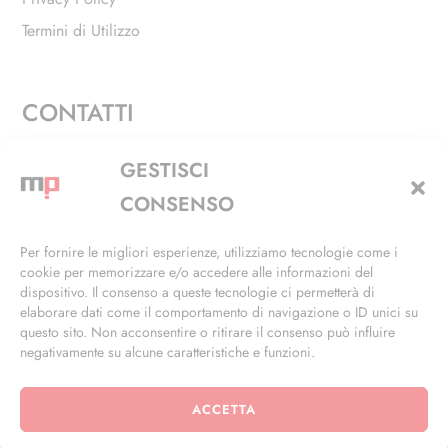
Termini di Utilizzo
CONTATTI
Via Alfieri, 27 - Trezzano Sul Naviglio (MI)
GESTISCI
+39 02 4846 3155
CONSENSO
+39 02 4846 3148
Per fornire le migliori esperienze, utilizziamo tecnologie come i
cookie per memorizzare e/o accedere alle informazioni del
info@masterphil.it
dispositivo. Il consenso a queste tecnologie ci permetterà di
elaborare dati come il comportamento di navigazione o ID unici su
questo sito. Non acconsentire o ritirare il consenso può influire
negativamente su alcune caratteristiche e funzioni.
ACCETTA
© 2026 | All Rights Reserved | Powered by
Ramdac