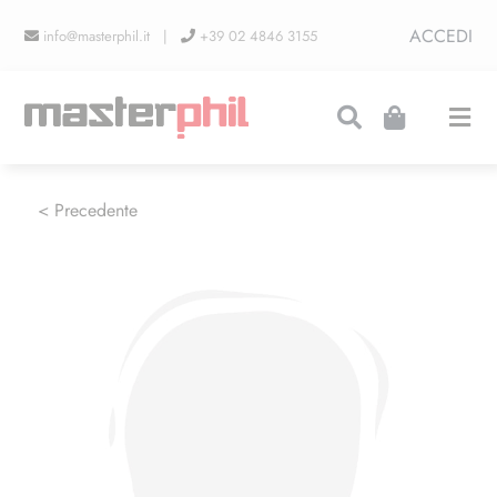
Salta
ACCEDI
info@masterphil.it |
+39 02 4846 3155
al
contenuto
Togg
Navi
PRODUZIONI
< Precedente
LINEA COLLEZIONISMO
FIERE
CONTATTI