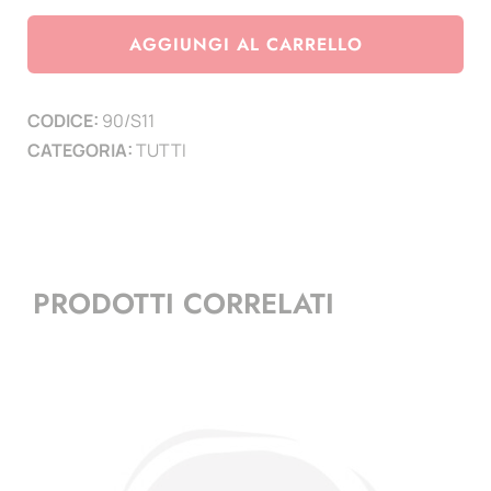
Spagna
anno
AGGIUNGI AL CARRELLO
2011
quantità
CODICE:
90/S11
CATEGORIA:
TUTTI
PRODOTTI CORRELATI