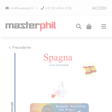
Salta
ACCEDI
info@masterphil.it |
+39 02 4846 3155
al
contenuto
Togg
Navi
PRODUZIONI
< Precedente
LINEA COLLEZIONISMO
FIERE
CONTATTI