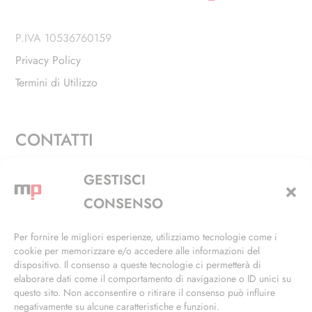
P.IVA 10536760159
Privacy Policy
Termini di Utilizzo
CONTATTI
Via Alfieri, 27 - Trezzano Sul Naviglio (MI)
GESTISCI
+39 02 4846 3155
CONSENSO
+39 02 4846 3148
Per fornire le migliori esperienze, utilizziamo tecnologie come i
cookie per memorizzare e/o accedere alle informazioni del
info@masterphil.it
dispositivo. Il consenso a queste tecnologie ci permetterà di
elaborare dati come il comportamento di navigazione o ID unici su
questo sito. Non acconsentire o ritirare il consenso può influire
negativamente su alcune caratteristiche e funzioni.