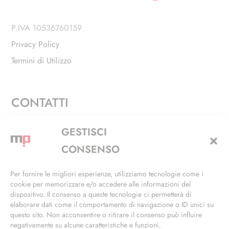
P.IVA 10536760159
Privacy Policy
Termini di Utilizzo
CONTATTI
Via Alfieri, 27 - Trezzano Sul Naviglio (MI)
GESTISCI
+39 02 4846 3155
CONSENSO
+39 02 4846 3148
Per fornire le migliori esperienze, utilizziamo tecnologie come i
cookie per memorizzare e/o accedere alle informazioni del
info@masterphil.it
dispositivo. Il consenso a queste tecnologie ci permetterà di
elaborare dati come il comportamento di navigazione o ID unici su
questo sito. Non acconsentire o ritirare il consenso può influire
negativamente su alcune caratteristiche e funzioni.