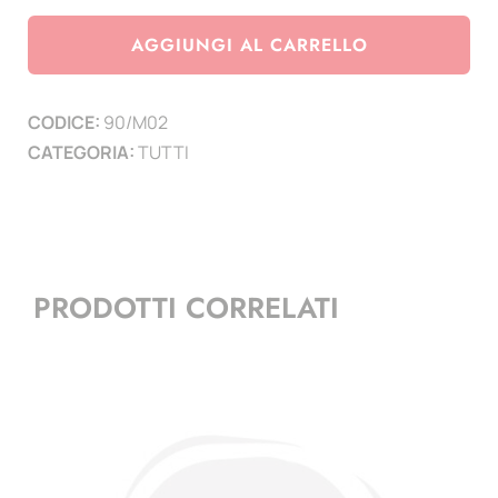
Monaco
anno
AGGIUNGI AL CARRELLO
2002
quantità
CODICE:
90/M02
CATEGORIA:
TUTTI
PRODOTTI CORRELATI