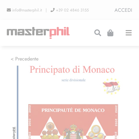
Salta
ACCEDI
info@masterphil.it |
+39 02 4846 3155
al
contenuto
Togg
Navi
PRODUZIONI
< Precedente
LINEA COLLEZIONISMO
FIERE
CONTATTI