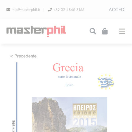
Salta
ACCEDI
info@masterphil.it |
+39 02 4846 3155
al
contenuto
Togg
Navi
PRODUZIONI
< Precedente
LINEA COLLEZIONISMO
FIERE
CONTATTI