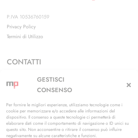
P.IVA 10536760159
Privacy Policy
Termini di Utilizzo
CONTATTI
Via Alfieri, 27 - Trezzano Sul Naviglio (MI)
GESTISCI
+39 02 4846 3155
CONSENSO
+39 02 4846 3148
Per fornire le migliori esperienze, utilizziamo tecnologie come i
cookie per memorizzare e/o accedere alle informazioni del
info@masterphil.it
dispositivo. Il consenso a queste tecnologie ci permetterà di
elaborare dati come il comportamento di navigazione o ID unici su
questo sito. Non acconsentire o ritirare il consenso può influire
negativamente su alcune caratteristiche e funzioni.