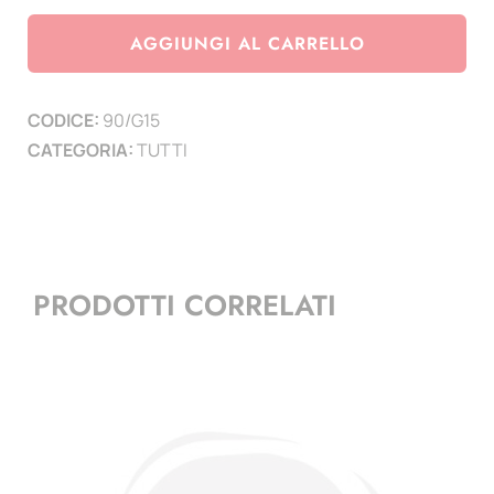
Grecia
2015
AGGIUNGI AL CARRELLO
Epirus
quantità
CODICE:
90/G15
CATEGORIA:
TUTTI
PRODOTTI CORRELATI