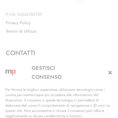
P.IVA 10536760159
Privacy Policy
Termini di Utilizzo
CONTATTI
Via Alfieri, 27 - Trezzano Sul Naviglio (MI)
GESTISCI
+39 02 4846 3155
CONSENSO
+39 02 4846 3148
Per fornire le migliori esperienze, utilizziamo tecnologie come i
cookie per memorizzare e/o accedere alle informazioni del
info@masterphil.it
dispositivo. Il consenso a queste tecnologie ci permetterà di
elaborare dati come il comportamento di navigazione o ID unici su
questo sito. Non acconsentire o ritirare il consenso può influire
negativamente su alcune caratteristiche e funzioni.