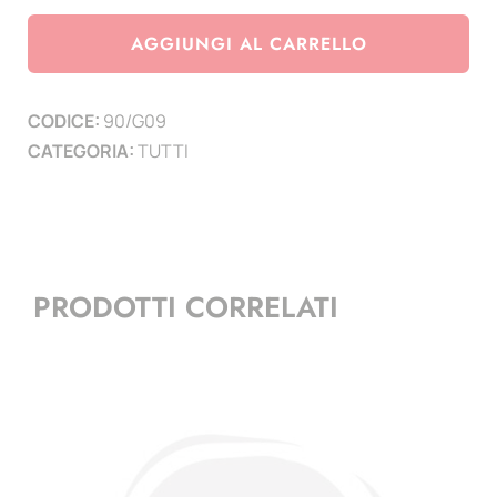
Grecia
anno
AGGIUNGI AL CARRELLO
2009
quantità
CODICE:
90/G09
CATEGORIA:
TUTTI
PRODOTTI CORRELATI