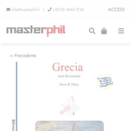
Salta
ACCEDI
info@masterphil.it |
+39 02 4846 3155
al
contenuto
Togg
Navi
PRODUZIONI
< Precedente
LINEA COLLEZIONISMO
FIERE
CONTATTI