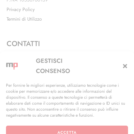
Privacy Policy
Termini di Utilizzo
CONTATTI
Via Alfieri, 27 - Trezzano Sul Naviglio (MI)
GESTISCI
+39 02 4846 3155
CONSENSO
+39 02 4846 3148
Per fornire le migliori esperienze, utilizziamo tecnologie come i
cookie per memorizzare e/o accedere alle informazioni del
info@masterphil.it
dispositivo. Il consenso a queste tecnologie ci permetterà di
elaborare dati come il comportamento di navigazione o ID unici su
questo sito. Non acconsentire o ritirare il consenso può influire
negativamente su alcune caratteristiche e funzioni.
ACCETTA