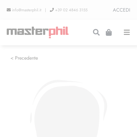
Salta
ACCEDI
info@masterphil.it |
+39 02 4846 3155
al
contenuto
Togg
Navi
PRODUZIONI
< Precedente
LINEA COLLEZIONISMO
FIERE
CONTATTI