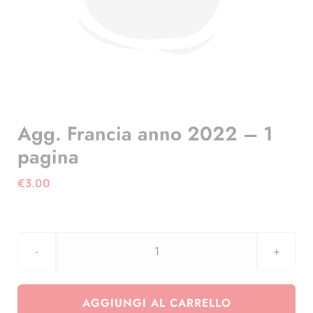
Agg. Francia anno 2022 – 1
pagina
€
3.00
Agg.
Francia
anno
AGGIUNGI AL CARRELLO