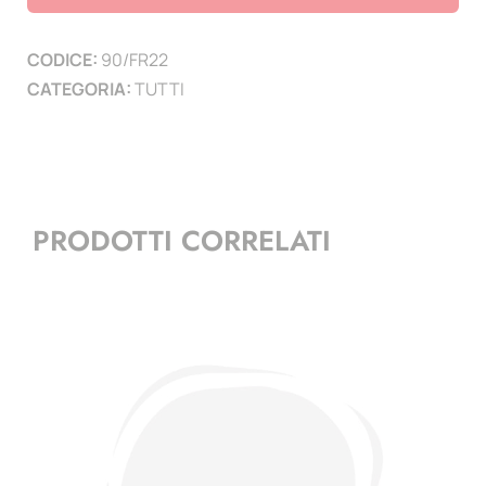
2022
-
CODICE:
90/FR22
1
CATEGORIA:
TUTTI
pagina
quantità
PRODOTTI CORRELATI