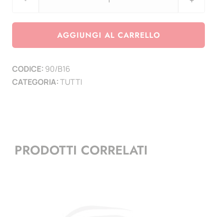
Agg.
Belgio
anno
AGGIUNGI AL CARRELLO
2016
-
CODICE:
90/B16
1
CATEGORIA:
TUTTI
pagina
quantità
PRODOTTI CORRELATI