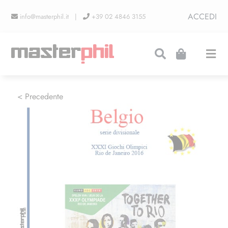
Salta
ACCEDI
info@masterphil.it |
+39 02 4846 3155
al
contenuto
Togg
Navi
PRODUZIONI
< Precedente
LINEA COLLEZIONISMO
FIERE
CONTATTI