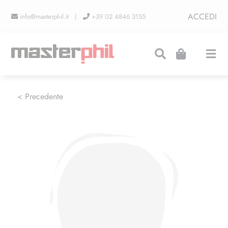
Salta
ACCEDI
info@masterphil.it |
+39 02 4846 3155
al
contenuto
Togg
Navi
PRODUZIONI
< Precedente
LINEA COLLEZIONISMO
FIERE
CONTATTI