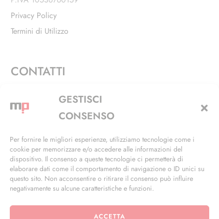
Privacy Policy
Termini di Utilizzo
CONTATTI
Via Alfieri, 27 - Trezzano Sul Naviglio (MI)
GESTISCI
+39 02 4846 3155
CONSENSO
+39 02 4846 3148
Per fornire le migliori esperienze, utilizziamo tecnologie come i
cookie per memorizzare e/o accedere alle informazioni del
info@masterphil.it
dispositivo. Il consenso a queste tecnologie ci permetterà di
elaborare dati come il comportamento di navigazione o ID unici su
questo sito. Non acconsentire o ritirare il consenso può influire
negativamente su alcune caratteristiche e funzioni.
ACCETTA