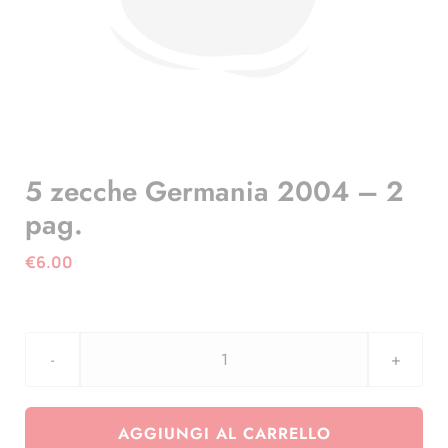
5 zecche Germania 2004 – 2
pag.
€
6.00
5
zecche
Germania
AGGIUNGI AL CARRELLO