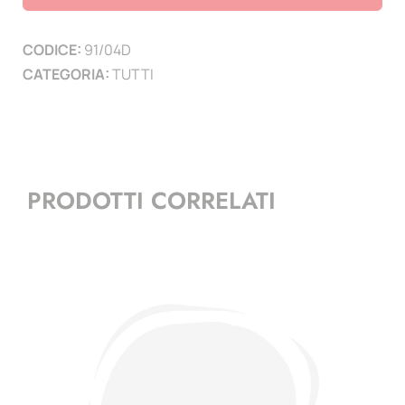
2004
-
CODICE:
91/04D
2
CATEGORIA:
TUTTI
pag.
quantità
PRODOTTI CORRELATI