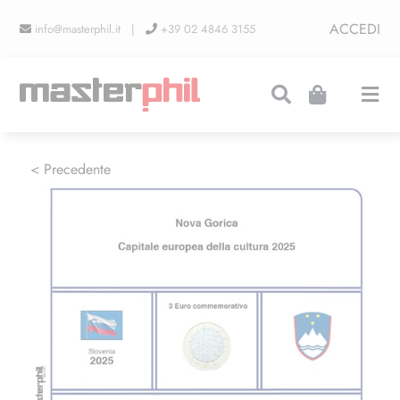
Salta
ACCEDI
info@masterphil.it |
+39 02 4846 3155
al
contenuto
Togg
Navi
PRODUZIONI
< Precedente
LINEA COLLEZIONISMO
FIERE
CONTATTI