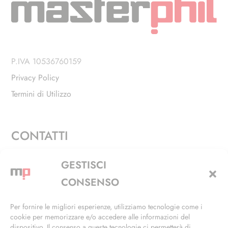
P.IVA 10536760159
Privacy Policy
Termini di Utilizzo
CONTATTI
Via Alfieri, 27 - Trezzano Sul Naviglio (MI)
GESTISCI
+39 02 4846 3155
CONSENSO
+39 02 4846 3148
Per fornire le migliori esperienze, utilizziamo tecnologie come i
cookie per memorizzare e/o accedere alle informazioni del
info@masterphil.it
dispositivo. Il consenso a queste tecnologie ci permetterà di