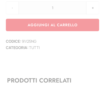
agg.
3
Euro
AGGIUNGI AL CARRELLO
Slovenia
2025
CODICE:
91/25NG
-
CATEGORIA:
TUTTI
Nova
Gorica
Capitale
europea
della
PRODOTTI CORRELATI
cultura
2025
quantità