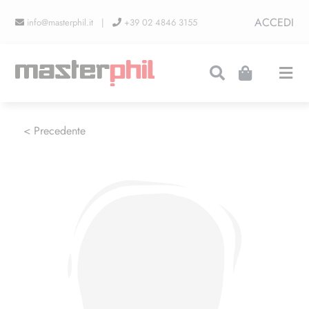
Salta
ACCEDI
info@masterphil.it |
+39 02 4846 3155
al
contenuto
Togg
Navi
PRODUZIONI
< Precedente
LINEA COLLEZIONISMO
FIERE
CONTATTI