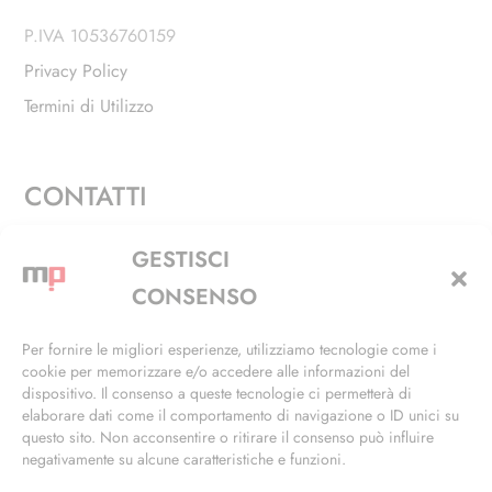
P.IVA 10536760159
Privacy Policy
Termini di Utilizzo
CONTATTI
Via Alfieri, 27 - Trezzano Sul Naviglio (MI)
GESTISCI
+39 02 4846 3155
CONSENSO
+39 02 4846 3148
Per fornire le migliori esperienze, utilizziamo tecnologie come i
cookie per memorizzare e/o accedere alle informazioni del
info@masterphil.it
dispositivo. Il consenso a queste tecnologie ci permetterà di
elaborare dati come il comportamento di navigazione o ID unici su
questo sito. Non acconsentire o ritirare il consenso può influire
negativamente su alcune caratteristiche e funzioni.