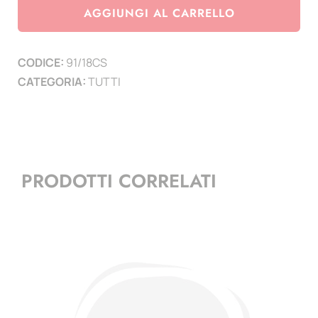
Euro
AGGIUNGI AL CARRELLO
Slovenia
2018
CODICE:
91/18CS
-100°
CATEGORIA:
TUTTI
Anniversario
fine
della
Prima
Guerra
PRODOTTI CORRELATI
Mondiale
quantità