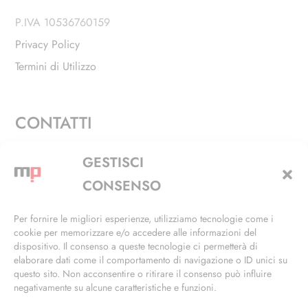
P.IVA 10536760159
Privacy Policy
Termini di Utilizzo
CONTATTI
Via Alfieri, 27 - Trezzano Sul Naviglio (MI)
GESTISCI
+39 02 4846 3155
CONSENSO
+39 02 4846 3148
Per fornire le migliori esperienze, utilizziamo tecnologie come i
cookie per memorizzare e/o accedere alle informazioni del
info@masterphil.it
dispositivo. Il consenso a queste tecnologie ci permetterà di
elaborare dati come il comportamento di navigazione o ID unici su
questo sito. Non acconsentire o ritirare il consenso può influire
negativamente su alcune caratteristiche e funzioni.