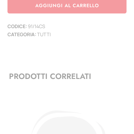
Euro
AGGIUNGI AL CARRELLO
Slovenia
2014
CODICE:
91/14CS
-200°
CATEGORIA:
TUTTI
Anniversario
della
nascita
di
Janez
PRODOTTI CORRELATI
Puhar
quantità