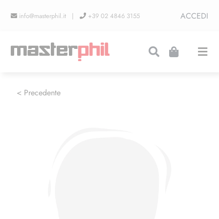
Salta
ACCEDI
info@masterphil.it |
+39 02 4846 3155
al
contenuto
Togg
Navi
PRODUZIONI
< Precedente
LINEA COLLEZIONISMO
FIERE
CONTATTI