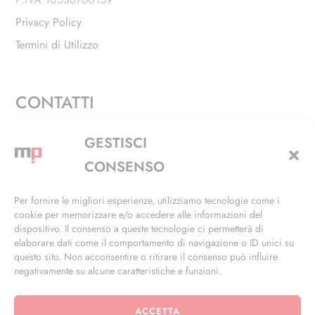
Privacy Policy
Termini di Utilizzo
CONTATTI
Via Alfieri, 27 - Trezzano Sul Naviglio (MI)
GESTISCI
+39 02 4846 3155
CONSENSO
+39 02 4846 3148
Per fornire le migliori esperienze, utilizziamo tecnologie come i
cookie per memorizzare e/o accedere alle informazioni del
info@masterphil.it
dispositivo. Il consenso a queste tecnologie ci permetterà di
elaborare dati come il comportamento di navigazione o ID unici su
questo sito. Non acconsentire o ritirare il consenso può influire
negativamente su alcune caratteristiche e funzioni.
ACCETTA