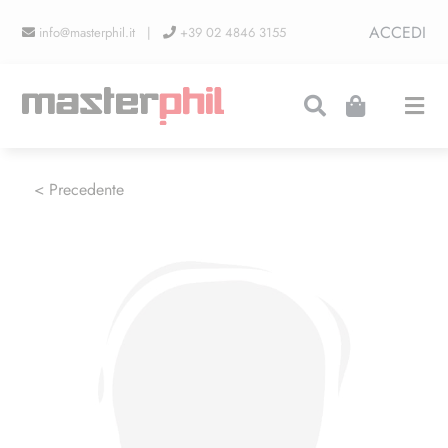
Salta
ACCEDI
info@masterphil.it |
+39 02 4846 3155
al
contenuto
Togg
Navi
PRODUZIONI
< Precedente
LINEA COLLEZIONISMO
FIERE
CONTATTI