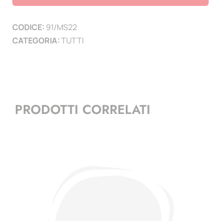
II
-
CODICE:
91/MS22
1
CATEGORIA:
TUTTI
pag.
solo
2
valori
-
PRODOTTI CORRELATI
1
e
2
Euro
quantità