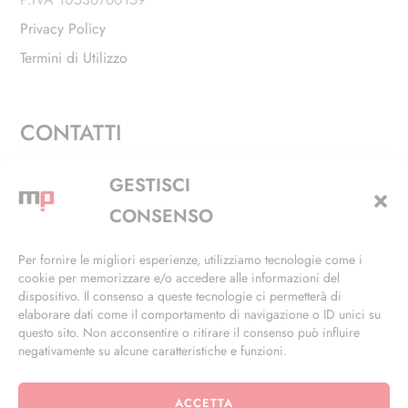
Privacy Policy
Termini di Utilizzo
CONTATTI
Via Alfieri, 27 - Trezzano Sul Naviglio (MI)
GESTISCI
+39 02 4846 3155
CONSENSO
+39 02 4846 3148
Per fornire le migliori esperienze, utilizziamo tecnologie come i
cookie per memorizzare e/o accedere alle informazioni del
info@masterphil.it
dispositivo. Il consenso a queste tecnologie ci permetterà di
elaborare dati come il comportamento di navigazione o ID unici su
questo sito. Non acconsentire o ritirare il consenso può influire
negativamente su alcune caratteristiche e funzioni.
ACCETTA