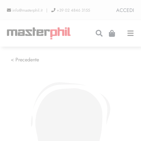
Salta
ACCEDI
info@masterphil.it |
+39 02 4846 3155
al
contenuto
Togg
Navi
PRODUZIONI
< Precedente
LINEA COLLEZIONISMO
FIERE
CONTATTI