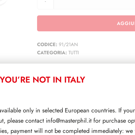
AGGIU
CODICE:
91/21AN
CATEGORIA:
TUTTI
YOU’RE NOT IN ITALY
CORRELATI
available only in selected European countries. If your
ut, please contact
info@masterphil.it
for purchase opt
ries, payment will not be completed immediately: we w