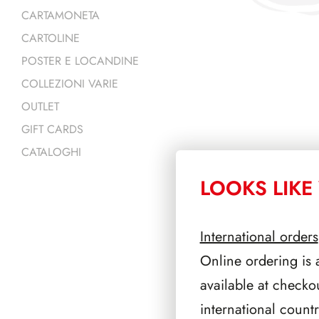
CARTAMONETA
CARTOLINE
POSTER E LOCANDINE
COLLEZIONI VARIE
OUTLET
GIFT CARDS
CATALOGHI
LOOKS LIKE 
PRODOTTI 
International orders
Online ordering is 
available at checko
international count