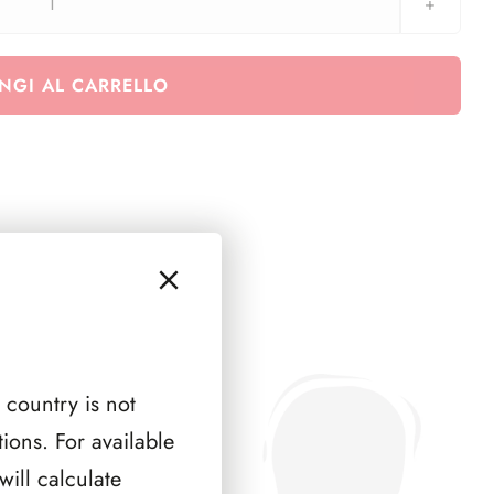
2021
aggiornamento
Andorra
NGI AL CARRELLO
quantità
 country is not
ions. For available
ill calculate