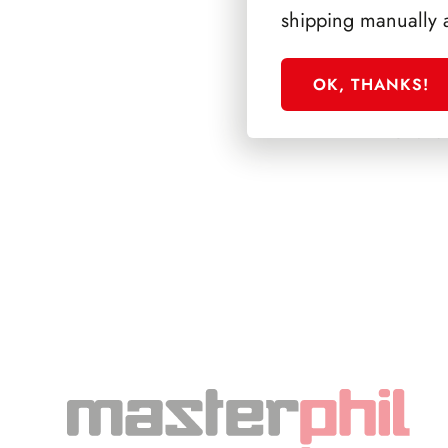
shipping manually 
OK, THANKS!
SFORZESCO ITALI
PAGINE 6