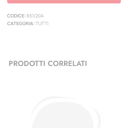
Animali
-
CODICE:
651/20A
4
CATEGORIA:
TUTTI
mf
-
(minifogli)
quantità
PRODOTTI CORRELATI