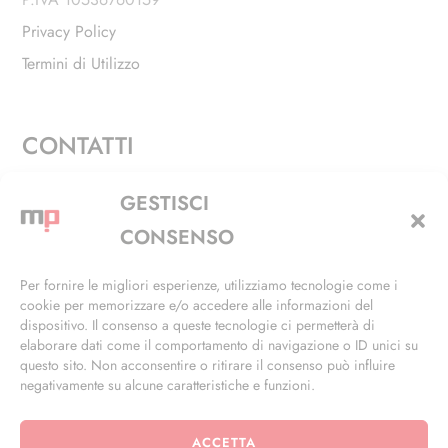
Privacy Policy
Termini di Utilizzo
CONTATTI
Via Alfieri, 27 - Trezzano Sul Naviglio (MI)
GESTISCI
+39 02 4846 3155
CONSENSO
+39 02 4846 3148
Per fornire le migliori esperienze, utilizziamo tecnologie come i
cookie per memorizzare e/o accedere alle informazioni del
info@masterphil.it
dispositivo. Il consenso a queste tecnologie ci permetterà di
elaborare dati come il comportamento di navigazione o ID unici su
questo sito. Non acconsentire o ritirare il consenso può influire
negativamente su alcune caratteristiche e funzioni.
ACCETTA