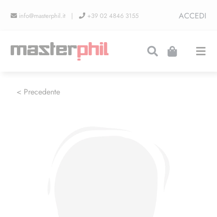
Salta
ACCEDI
info@masterphil.it |
+39 02 4846 3155
al
contenuto
Togg
Navi
PRODUZIONI
< Precedente
LINEA COLLEZIONISMO
FIERE
CONTATTI