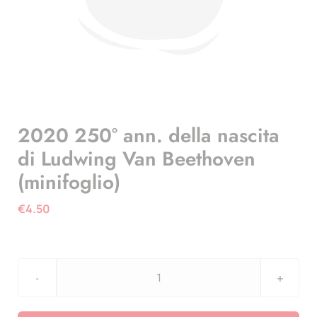
2020 250° ann. della nascita
di Ludwing Van Beethoven
(minifoglio)
€
4.50
2020
250°