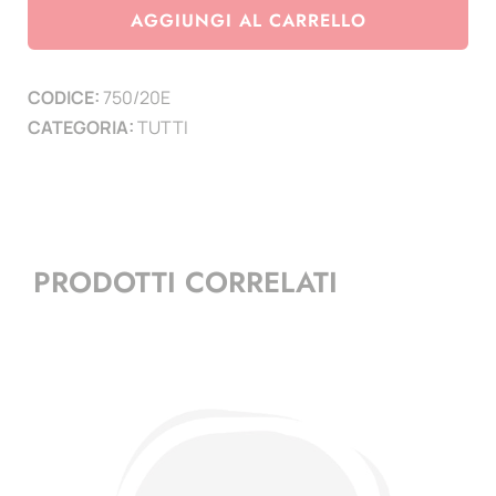
ann.
AGGIUNGI AL CARRELLO
della
nascita
CODICE:
750/20E
di
CATEGORIA:
TUTTI
Ludwing
Van
Beethoven
(minifoglio)
quantità
PRODOTTI CORRELATI