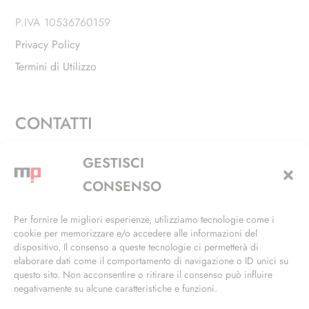
P.IVA 10536760159
Privacy Policy
Termini di Utilizzo
CONTATTI
Via Alfieri, 27 - Trezzano Sul Naviglio (MI)
GESTISCI
+39 02 4846 3155
CONSENSO
+39 02 4846 3148
Per fornire le migliori esperienze, utilizziamo tecnologie come i
cookie per memorizzare e/o accedere alle informazioni del
info@masterphil.it
dispositivo. Il consenso a queste tecnologie ci permetterà di
elaborare dati come il comportamento di navigazione o ID unici su
questo sito. Non acconsentire o ritirare il consenso può influire
negativamente su alcune caratteristiche e funzioni.