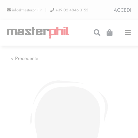
Salta
ACCEDI
info@masterphil.it |
+39 02 4846 3155
al
contenuto
Togg
Navi
PRODUZIONI
< Precedente
LINEA COLLEZIONISMO
FIERE
CONTATTI