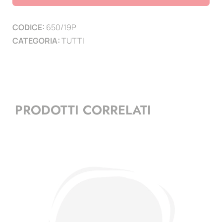
-
(4
CODICE:
650/19P
minifogli)
CATEGORIA:
TUTTI
quantità
PRODOTTI CORRELATI