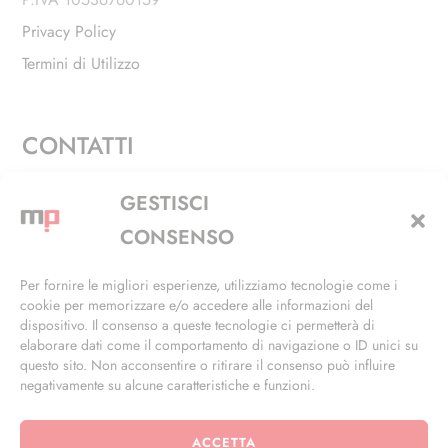
Privacy Policy
Termini di Utilizzo
CONTATTI
Via Alfieri, 27 - Trezzano Sul Naviglio (MI)
GESTISCI
+39 02 4846 3155
CONSENSO
+39 02 4846 3148
Per fornire le migliori esperienze, utilizziamo tecnologie come i
cookie per memorizzare e/o accedere alle informazioni del
info@masterphil.it
dispositivo. Il consenso a queste tecnologie ci permetterà di
elaborare dati come il comportamento di navigazione o ID unici su
questo sito. Non acconsentire o ritirare il consenso può influire
negativamente su alcune caratteristiche e funzioni.
ACCETTA