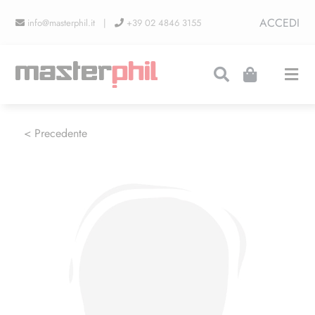
Salta
ACCEDI
info@masterphil.it |
+39 02 4846 3155
al
contenuto
Togg
Navi
PRODUZIONI
< Precedente
LINEA COLLEZIONISMO
FIERE
CONTATTI