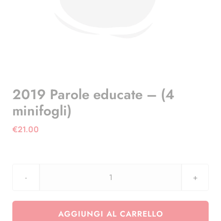
2019 Parole educate – (4
minifogli)
€
21.00
2019
Parole
educate
AGGIUNGI AL CARRELLO