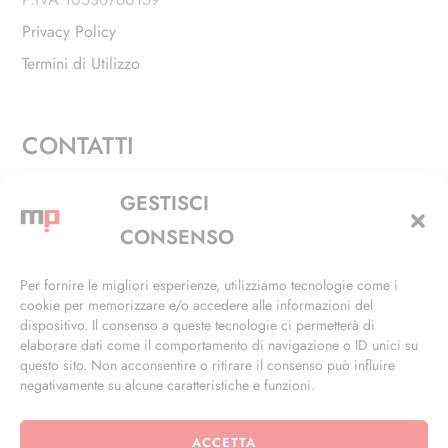
Privacy Policy
Termini di Utilizzo
CONTATTI
Via Alfieri, 27 - Trezzano Sul Naviglio (MI)
GESTISCI
+39 02 4846 3155
CONSENSO
+39 02 4846 3148
Per fornire le migliori esperienze, utilizziamo tecnologie come i
cookie per memorizzare e/o accedere alle informazioni del
info@masterphil.it
dispositivo. Il consenso a queste tecnologie ci permetterà di
elaborare dati come il comportamento di navigazione o ID unici su
questo sito. Non acconsentire o ritirare il consenso può influire
negativamente su alcune caratteristiche e funzioni.
ACCETTA