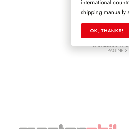
international count
shipping manually 
OK, THANKS!
SFORZESCO ITALI
PAGINE 3