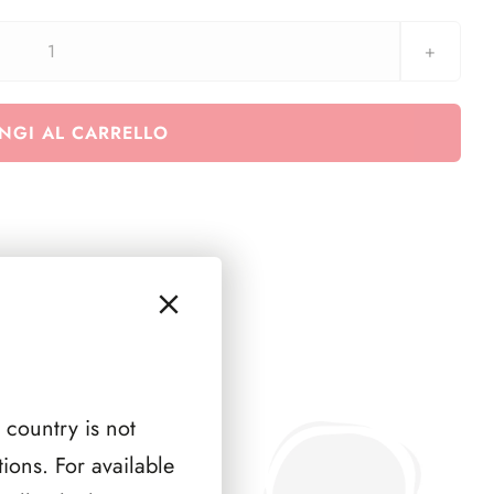
2018
Gemellaggio
San
NGI AL CARRELLO
Marino/Arbe
-
(minifoglio)
quantità
 country is not
ions. For available