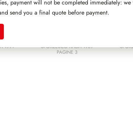
ries, payment will not be completed immediately: we w
and send you a final quote before payment.
A 1991
SFORZESCO ITALIA 1989
SFORZ
PAGINE 3