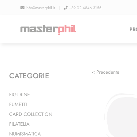
Salta
info@masterphil.it |
+39 02 4846 3155
al
contenuto
PR
< Precedente
CATEGORIE
FIGURINE
FUMETTI
CARD COLLECTION
FILATELIA
NUMISMATICA