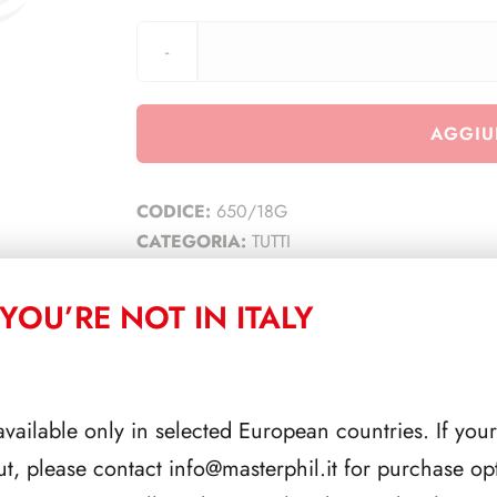
AGGIU
CODICE:
650/18G
CATEGORIA:
TUTTI
YOU’RE NOT IN ITALY
CORRELATI
available only in selected European countries. If your
ut, please contact
info@masterphil.it
for purchase opt