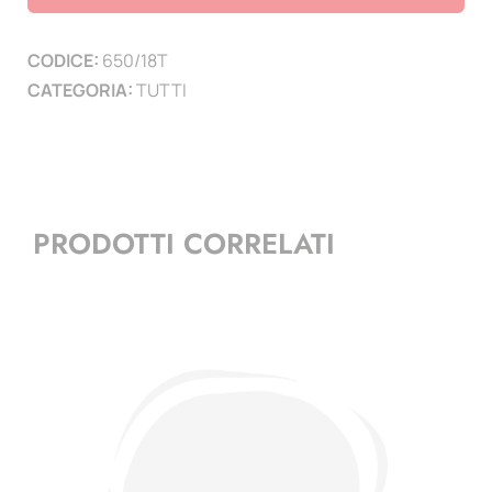
Della
nascita
CODICE:
650/18T
di
CATEGORIA:
TUTTI
Tintoretto
-
(4
minifogli)
quantità
PRODOTTI CORRELATI