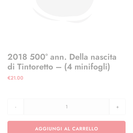
2018 500° ann. Della nascita
di Tintoretto – (4 minifogli)
€
21.00
2018
500°
ann.
AGGIUNGI AL CARRELLO