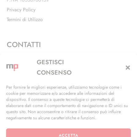
Privacy Policy
Termini di Utilizzo
CONTATTI
Via Alfieri, 27 - Trezzano Sul Naviglio (MI)
GESTISCI
+39 02 4846 3155
CONSENSO
+39 02 4846 3148
Per fornire le migliori esperienze, utilizziamo tecnologie come i
cookie per memorizzare e/o accedere alle informazioni del
info@masterphil.it
dispositivo. Il consenso a queste tecnologie ci permetterà di
elaborare dati come il comportamento di navigazione o ID unici su
questo sito. Non acconsentire o ritirare il consenso può influire
negativamente su alcune caratteristiche e funzioni.
ACCETTA