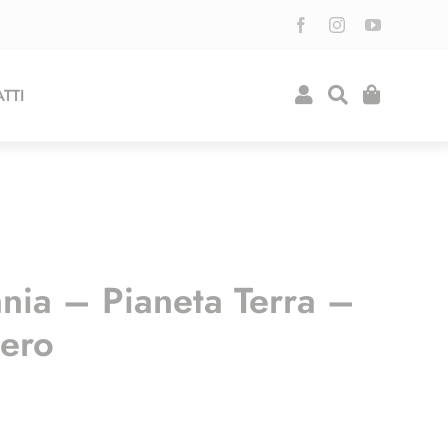
TTI
ia – Pianeta Terra –
mero