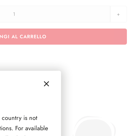
2016
5
Euro
NGI AL CARRELLO
Germania
-
Pianeta
Terra
-
con
anello
in
polimero
quantità
 country is not
ions. For available