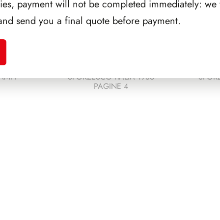
ries, payment will not be completed immediately: we w
and send you a final quote before payment.
AMPI
SFORZESCO ITALIA 1986
SFORZ
PAGINE 4