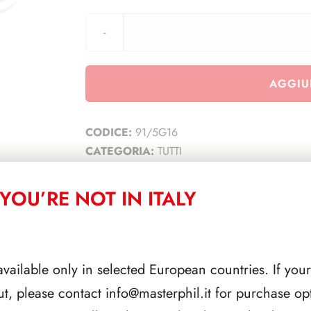
AGGIU
CODICE:
91/5G16
CATEGORIA:
TUTTI
YOU’RE NOT IN ITALY
CORRELATI
available only in selected European countries. If your
ut, please contact
info@masterphil.it
for purchase opt