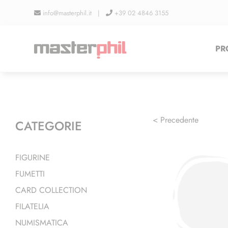
Salta
info@masterphil.it |
+39 02 4846 3155
al
contenuto
PR
< Precedente
CATEGORIE
FIGURINE
FUMETTI
CARD COLLECTION
FILATELIA
NUMISMATICA