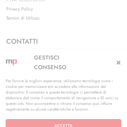
Privacy Policy
Termini di Utilizzo
CONTATTI
Via Alfieri, 27 - Trezzano Sul Naviglio (MI)
GESTISCI
+39 02 4846 3155
CONSENSO
+39 02 4846 3148
Per fornire le migliori esperienze, utilizziamo tecnologie come i
cookie per memorizzare e/o accedere alle informazioni del
info@masterphil.it
dispositivo. Il consenso a queste tecnologie ci permetterà di
elaborare dati come il comportamento di navigazione o ID unici su
questo sito. Non acconsentire o ritirare il consenso può influire
negativamente su alcune caratteristiche e funzioni.
ACCETTA