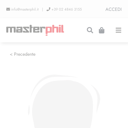
Salta
ACCEDI
info@masterphil.it |
+39 02 4846 3155
al
contenuto
Togg
Navi
PRODUZIONI
< Precedente
LINEA COLLEZIONISMO
FIERE
CONTATTI