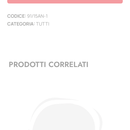
-
1
CODICE:
91/15AN-1
pag.
CATEGORIA:
TUTTI
quantità
PRODOTTI CORRELATI