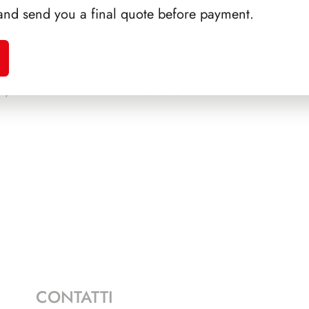
and send you a final quote before payment.
A
SFORZESCO ITALIA 1992
SFORZ
6/2013
PAGINE 5
CONTATTI