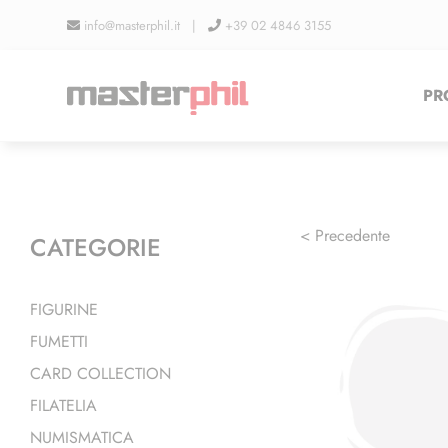
Salta
info@masterphil.it |
+39 02 4846 3155
al
contenuto
PR
< Precedente
CATEGORIE
FIGURINE
FUMETTI
CARD COLLECTION
FILATELIA
NUMISMATICA