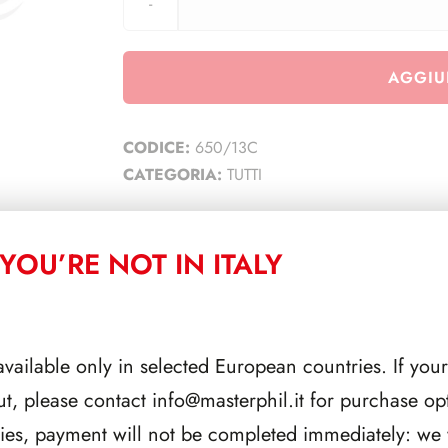
AGGIU
CODICE:
650/13C
CATEGORIA:
TUTTI
YOU’RE NOT IN ITALY
CORRELATI
available only in selected European countries. If your
ut, please contact
info@masterphil.it
for purchase opt
ries, payment will not be completed immediately: we w