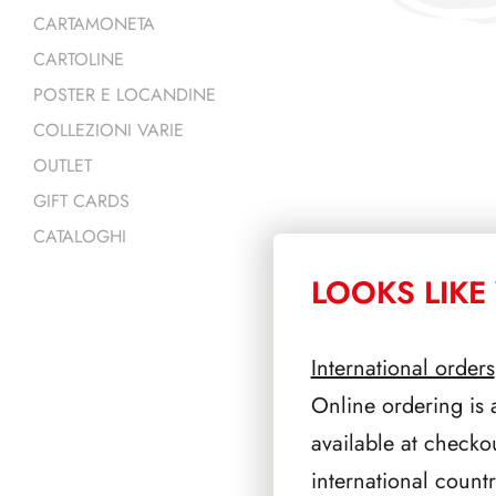
CARTAMONETA
CARTOLINE
POSTER E LOCANDINE
COLLEZIONI VARIE
OUTLET
GIFT CARDS
CATALOGHI
LOOKS LIKE 
PRODOTTI 
International orders
Online ordering is 
available at checko
international count