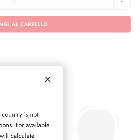
2013
San
Marino
NGI AL CARRELLO
for
Children
-
2
minifogli
quantità
 country is not
ions. For available
ill calculate