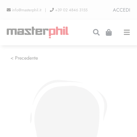
Salta
ACCEDI
info@masterphil.it |
+39 02 4846 3155
al
contenuto
Togg
Navi
PRODUZIONI
< Precedente
LINEA COLLEZIONISMO
FIERE
CONTATTI