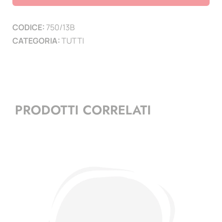
-
minifoglio
CODICE:
750/13B
quantità
CATEGORIA:
TUTTI
PRODOTTI CORRELATI