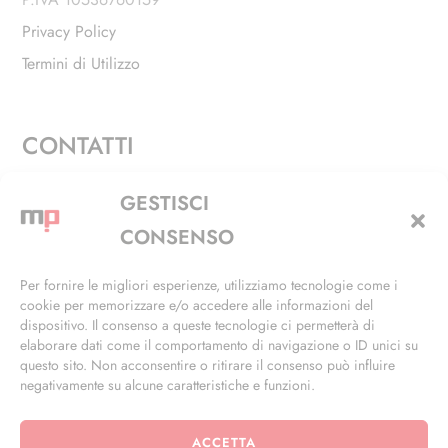
Privacy Policy
Termini di Utilizzo
CONTATTI
Via Alfieri, 27 - Trezzano Sul Naviglio (MI)
GESTISCI
+39 02 4846 3155
CONSENSO
+39 02 4846 3148
Per fornire le migliori esperienze, utilizziamo tecnologie come i
cookie per memorizzare e/o accedere alle informazioni del
info@masterphil.it
dispositivo. Il consenso a queste tecnologie ci permetterà di
elaborare dati come il comportamento di navigazione o ID unici su
questo sito. Non acconsentire o ritirare il consenso può influire
negativamente su alcune caratteristiche e funzioni.
ACCETTA