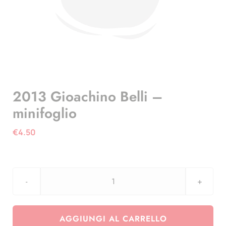
2013 Gioachino Belli –
minifoglio
€
4.50
2013
Gioachino
Belli
AGGIUNGI AL CARRELLO