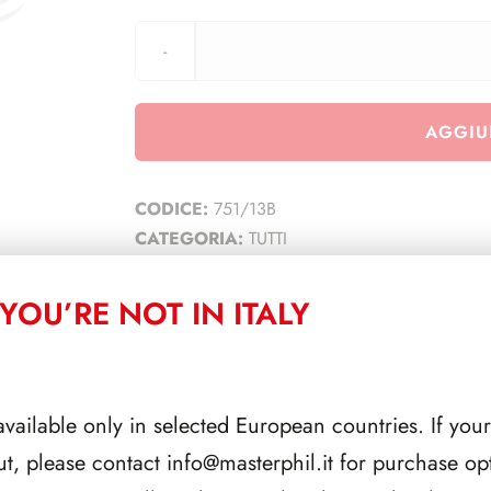
AGGIU
CODICE:
751/13B
CATEGORIA:
TUTTI
YOU’RE NOT IN ITALY
CORRELATI
available only in selected European countries. If your
ut, please contact
info@masterphil.it
for purchase opt