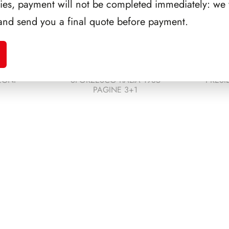
ries, payment will not be completed immediately: we w
and send you a final quote before payment.
EGNI
SFORZESCO ITALIA 1985
PRESI
PAGINE 3+1