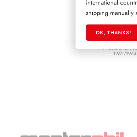
international count
shipping manually 
OK, THANKS!
PRESIDENZA S
1962/1964