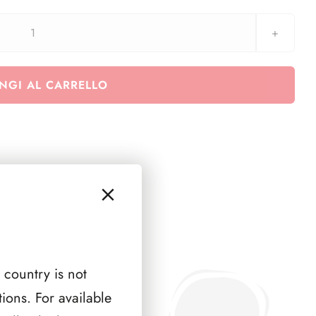
2013
Gioachino
Belli
NGI AL CARRELLO
minifoglio
e
Giornata
della
Gioventu
-
minifoglio
quantità
 country is not
ions. For available