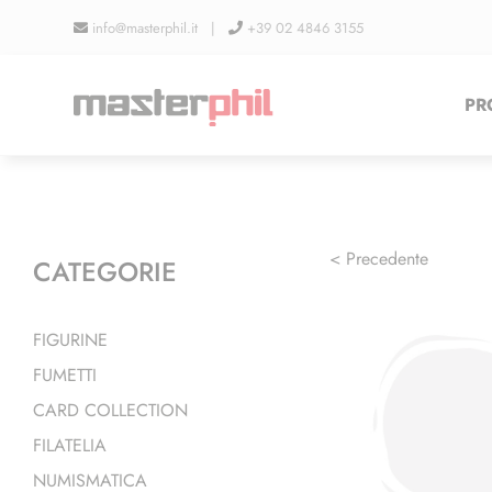
Salta
info@masterphil.it |
+39 02 4846 3155
al
contenuto
PR
< Precedente
CATEGORIE
FIGURINE
FUMETTI
CARD COLLECTION
FILATELIA
NUMISMATICA