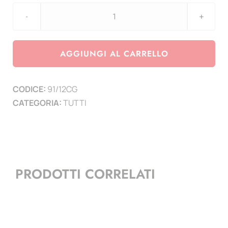
aggiornamento
2012
Germania
AGGIUNGI AL CARRELLO
5
zecche
CODICE:
91/12CG
-
CATEGORIA:
TUTTI
Castello
diNeuschwanstein
quantità
PRODOTTI CORRELATI