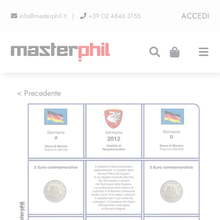
Salta
ACCEDI
info@masterphil.it |
+39 02 4846 3155
al
contenuto
Togg
Navi
PRODUZIONI
< Precedente
LINEA COLLEZIONISMO
FIERE
CONTATTI