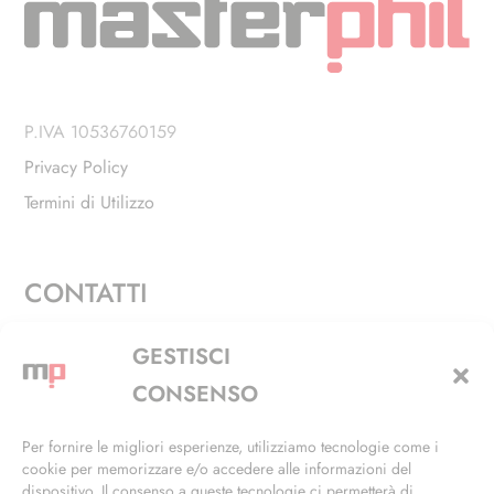
P.IVA 10536760159
Privacy Policy
Termini di Utilizzo
CONTATTI
Via Alfieri, 27 - Trezzano Sul Naviglio (MI)
GESTISCI
+39 02 4846 3155
CONSENSO
+39 02 4846 3148
Per fornire le migliori esperienze, utilizziamo tecnologie come i
cookie per memorizzare e/o accedere alle informazioni del
info@masterphil.it
dispositivo. Il consenso a queste tecnologie ci permetterà di