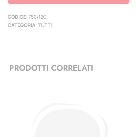
San
Pietro
CODICE:
750/12C
-
CATEGORIA:
TUTTI
certificato
personalizzato
quantità
PRODOTTI CORRELATI