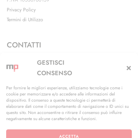
Privacy Policy
Termini di Utilizzo
CONTATTI
Via Alfieri, 27 - Trezzano Sul Naviglio (MI)
GESTISCI
+39 02 4846 3155
CONSENSO
+39 02 4846 3148
Per fornire le migliori esperienze, utilizziamo tecnologie come i
cookie per memorizzare e/o accedere alle informazioni del
info@masterphil.it
dispositivo. Il consenso a queste tecnologie ci permetterà di
elaborare dati come il comportamento di navigazione o ID unici su
questo sito. Non acconsentire o ritirare il consenso può influire
negativamente su alcune caratteristiche e funzioni.
ACCETTA