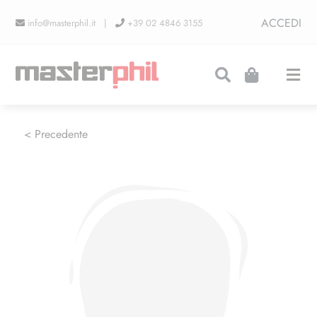
Salta
ACCEDI
info@masterphil.it |
+39 02 4846 3155
al
contenuto
Togg
Navi
PRODUZIONI
< Precedente
LINEA COLLEZIONISMO
FIERE
CONTATTI