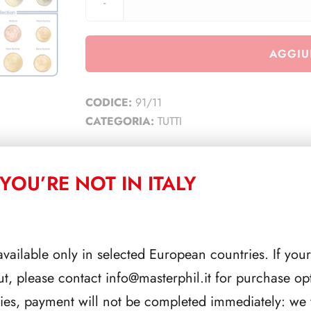
AGGIU
CODICE:
91/11
CATEGORIA:
TUTTI
YOU’RE NOT IN ITALY
CORRELATI
available only in selected European countries. If your
ut, please contact
info@masterphil.it
for purchase opt
ries, payment will not be completed immediately: we w