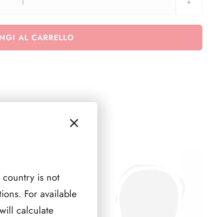
2011
aggiornamenti
16
NGI AL CARRELLO
paesi
-
6
pag.
quantità
 country is not
ions. For available
ill calculate