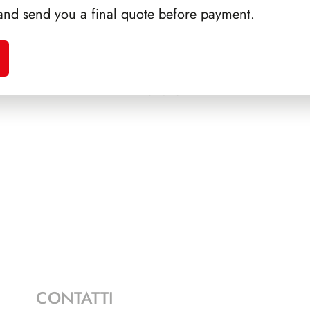
and send you a final quote before payment.
AMPI
SFORZESCO ITALIA 1987
SFORZ
PAGINE 3
CONTATTI