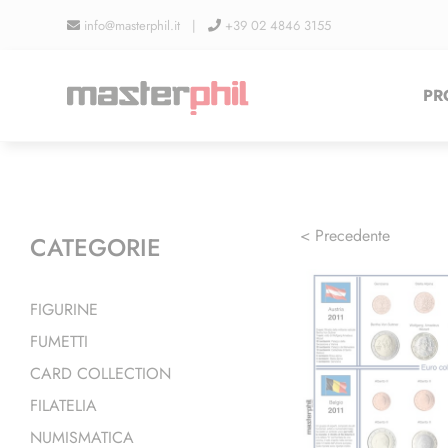
Salta
info@masterphil.it |
+39 02 4846 3155
al
contenuto
PR
< Precedente
CATEGORIE
FIGURINE
FUMETTI
CARD COLLECTION
FILATELIA
NUMISMATICA