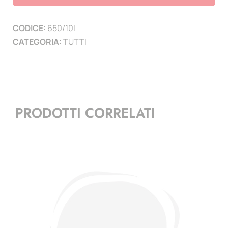
volte
campione
CODICE:
650/10I
-
CATEGORIA:
TUTTI
minifoglio
+
frontespizio
quantità
PRODOTTI CORRELATI