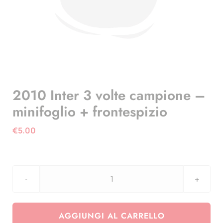
2010 Inter 3 volte campione –
minifoglio + frontespizio
€
5.00
2010
Inter
3
AGGIUNGI AL CARRELLO