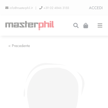
Salta
ACCEDI
info@masterphil.it |
+39 02 4846 3155
al
contenuto
Togg
Navi
PRODUZIONI
< Precedente
LINEA COLLEZIONISMO
FIERE
CONTATTI