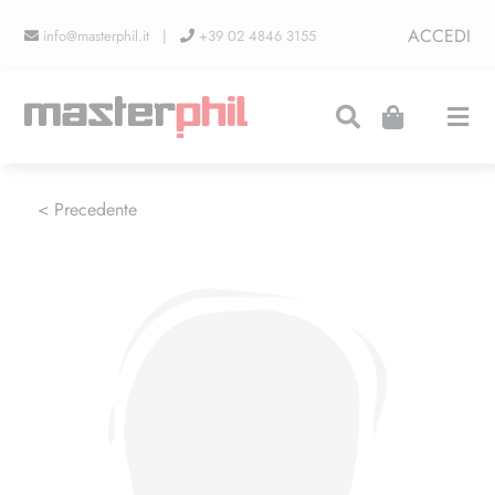
Salta
ACCEDI
info@masterphil.it |
+39 02 4846 3155
al
contenuto
Togg
Navi
PRODUZIONI
< Precedente
LINEA COLLEZIONISMO
FIERE
CONTATTI