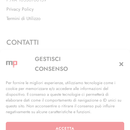
Privacy Policy
Termini di Utilizzo
CONTATTI
Via Alfieri, 27 - Trezzano Sul Naviglio (MI)
GESTISCI
+39 02 4846 3155
CONSENSO
+39 02 4846 3148
Per fornire le migliori esperienze, utilizziamo tecnologie come i
cookie per memorizzare e/o accedere alle informazioni del
info@masterphil.it
dispositivo. Il consenso a queste tecnologie ci permetterà di
elaborare dati come il comportamento di navigazione o ID unici su
questo sito. Non acconsentire o ritirare il consenso può influire
negativamente su alcune caratteristiche e funzioni.
ACCETTA