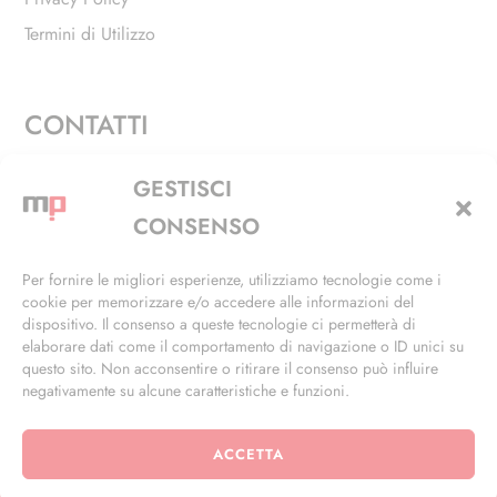
Termini di Utilizzo
CONTATTI
Via Alfieri, 27 - Trezzano Sul Naviglio (MI)
GESTISCI
+39 02 4846 3155
CONSENSO
+39 02 4846 3148
Per fornire le migliori esperienze, utilizziamo tecnologie come i
cookie per memorizzare e/o accedere alle informazioni del
info@masterphil.it
dispositivo. Il consenso a queste tecnologie ci permetterà di
elaborare dati come il comportamento di navigazione o ID unici su
questo sito. Non acconsentire o ritirare il consenso può influire
negativamente su alcune caratteristiche e funzioni.
ACCETTA
© 2026 | All Rights Reserved | Powered by
Ramdac