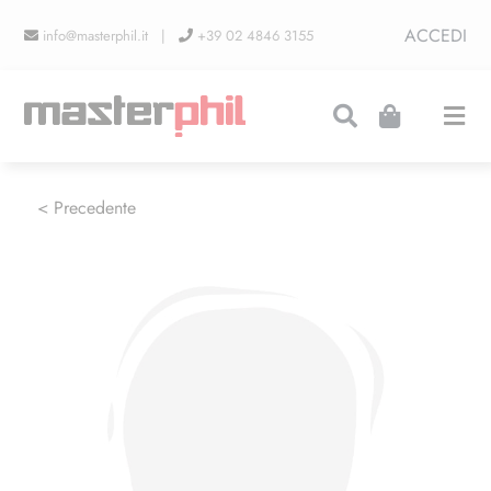
Salta
ACCEDI
info@masterphil.it |
+39 02 4846 3155
al
contenuto
Togg
Navi
PRODUZIONI
< Precedente
LINEA COLLEZIONISMO
FIERE
CONTATTI