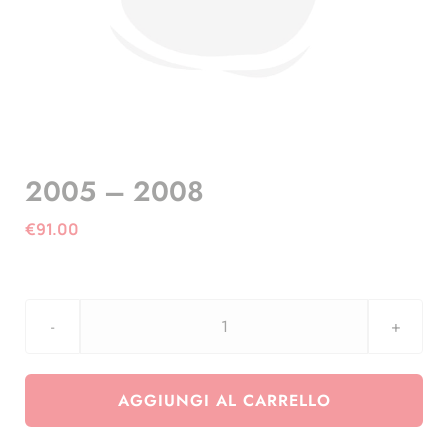
2005 – 2008
€
91.00
2005
-
2008
AGGIUNGI AL CARRELLO
quantità