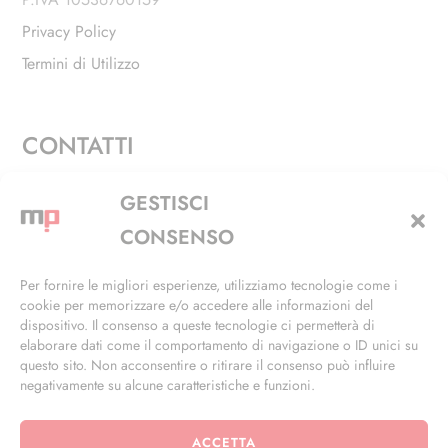
Privacy Policy
Termini di Utilizzo
CONTATTI
Via Alfieri, 27 - Trezzano Sul Naviglio (MI)
GESTISCI
+39 02 4846 3155
CONSENSO
+39 02 4846 3148
Per fornire le migliori esperienze, utilizziamo tecnologie come i
cookie per memorizzare e/o accedere alle informazioni del
info@masterphil.it
dispositivo. Il consenso a queste tecnologie ci permetterà di
elaborare dati come il comportamento di navigazione o ID unici su
questo sito. Non acconsentire o ritirare il consenso può influire
negativamente su alcune caratteristiche e funzioni.
ACCETTA