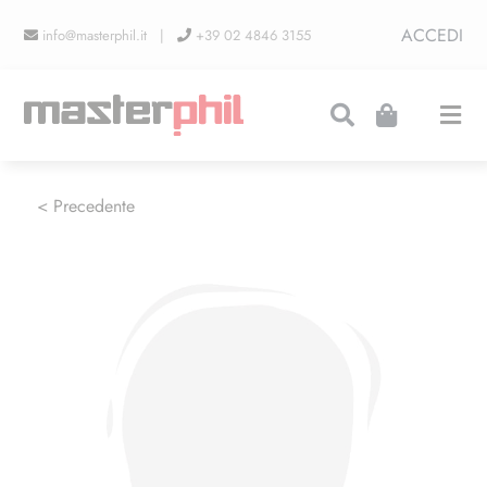
Salta
ACCEDI
info@masterphil.it |
+39 02 4846 3155
al
contenuto
Togg
Navi
PRODUZIONI
< Precedente
LINEA COLLEZIONISMO
FIERE
CONTATTI