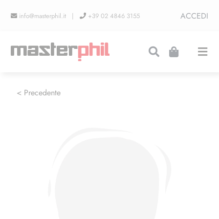
Salta
ACCEDI
info@masterphil.it |
+39 02 4846 3155
al
contenuto
Togg
Navi
PRODUZIONI
< Precedente
LINEA COLLEZIONISMO
FIERE
CONTATTI