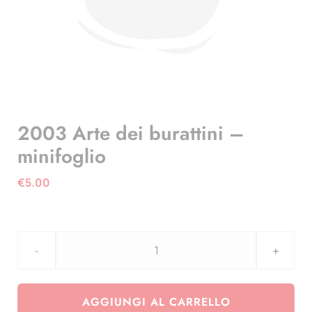
2003 Arte dei burattini –
minifoglio
€
5.00
2003
Arte
dei
AGGIUNGI AL CARRELLO