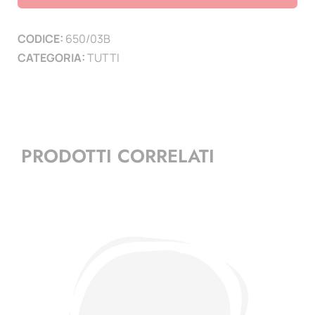
burattini
-
CODICE:
650/03B
minifoglio
CATEGORIA:
TUTTI
quantità
PRODOTTI CORRELATI