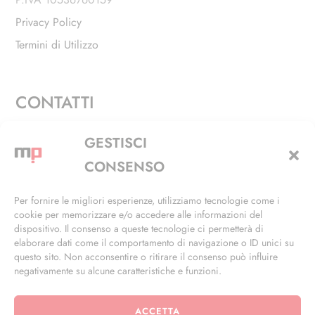
Privacy Policy
Termini di Utilizzo
CONTATTI
Via Alfieri, 27 - Trezzano Sul Naviglio (MI)
GESTISCI
+39 02 4846 3155
CONSENSO
+39 02 4846 3148
Per fornire le migliori esperienze, utilizziamo tecnologie come i
cookie per memorizzare e/o accedere alle informazioni del
info@masterphil.it
dispositivo. Il consenso a queste tecnologie ci permetterà di
elaborare dati come il comportamento di navigazione o ID unici su
questo sito. Non acconsentire o ritirare il consenso può influire
negativamente su alcune caratteristiche e funzioni.
ACCETTA