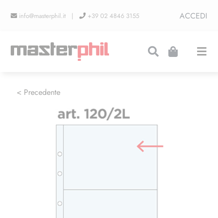
Salta
ACCEDI
info@masterphil.it |
+39 02 4846 3155
al
contenuto
Togg
Navi
PRODUZIONI
< Precedente
LINEA COLLEZIONISMO
FIERE
CONTATTI