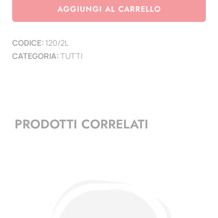
apertura
AGGIUNGI AL CARRELLO
laterale
-
CODICE:
120/2L
conf.
CATEGORIA:
TUTTI
10
pz.
-
K211
completamente
PRODOTTI CORRELATI
trasparenti
quantità