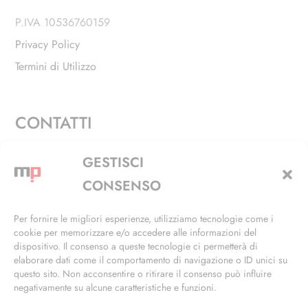
P.IVA 10536760159
Privacy Policy
Termini di Utilizzo
CONTATTI
Via Alfieri, 27 - Trezzano Sul Naviglio (MI)
GESTISCI
+39 02 4846 3155
CONSENSO
+39 02 4846 3148
Per fornire le migliori esperienze, utilizziamo tecnologie come i
cookie per memorizzare e/o accedere alle informazioni del
info@masterphil.it
dispositivo. Il consenso a queste tecnologie ci permetterà di
elaborare dati come il comportamento di navigazione o ID unici su
questo sito. Non acconsentire o ritirare il consenso può influire
negativamente su alcune caratteristiche e funzioni.