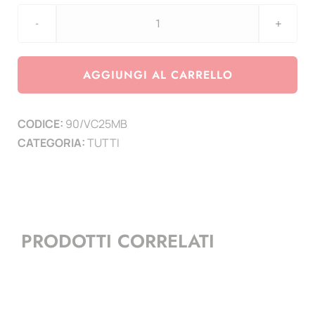
aggiornamento
2
EURO
AGGIUNGI AL CARRELLO
2025
550°
CODICE:
90/VC25MB
Anniversario
CATEGORIA:
TUTTI
della
nascita
di
Michelangelo
Buonarroti
PRODOTTI CORRELATI
quantità