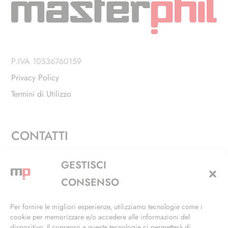
P.IVA 10536760159
Privacy Policy
Termini di Utilizzo
CONTATTI
Via Alfieri, 27 - Trezzano Sul Naviglio (MI)
GESTISCI
+39 02 4846 3155
CONSENSO
+39 02 4846 3148
Per fornire le migliori esperienze, utilizziamo tecnologie come i
cookie per memorizzare e/o accedere alle informazioni del
info@masterphil.it
dispositivo. Il consenso a queste tecnologie ci permetterà di