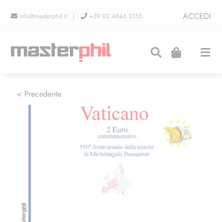
Salta
ACCEDI
info@masterphil.it |
+39 02 4846 3155
al
contenuto
Togg
Navi
PRODUZIONI
< Precedente
LINEA COLLEZIONISMO
FIERE
CONTATTI