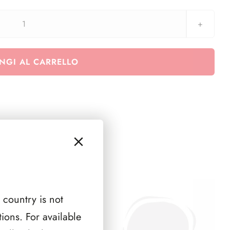
aggiornamento
2
EURO
NGI AL CARRELLO
2019
Leonardo
Da
Vinci
-
500°
Ann.
della
morte
quantità
 country is not
ions. For available