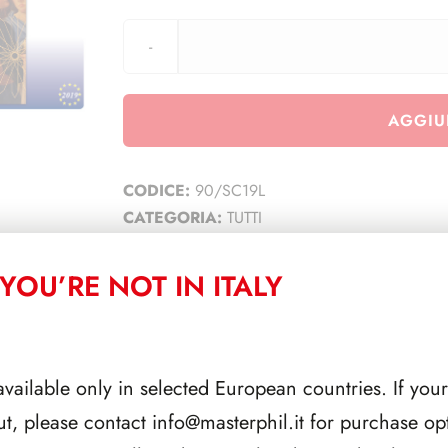
AGGIU
CODICE:
90/SC19L
CATEGORIA:
TUTTI
YOU’RE NOT IN ITALY
CORRELATI
available only in selected European countries. If your
ut, please contact
info@masterphil.it
for purchase opt