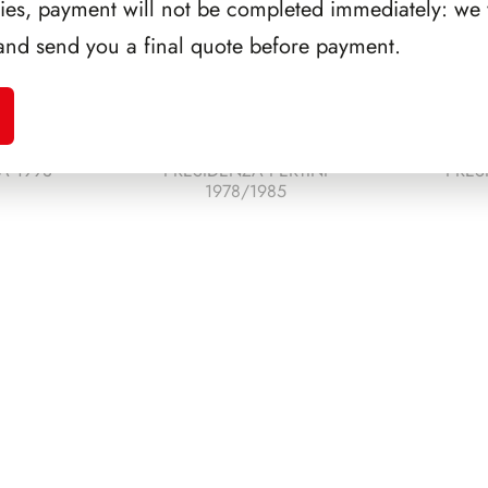
ries, payment will not be completed immediately: we w
and send you a final quote before payment.
A 1993
PRESIDENZA PERTINI
PRES
1978/1985