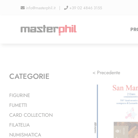
Salta
info@masterphil.it |
+39 02 4846 3155
al
contenuto
PR
< Precedente
CATEGORIE
FIGURINE
FUMETTI
CARD COLLECTION
FILATELIA
NUMISMATICA