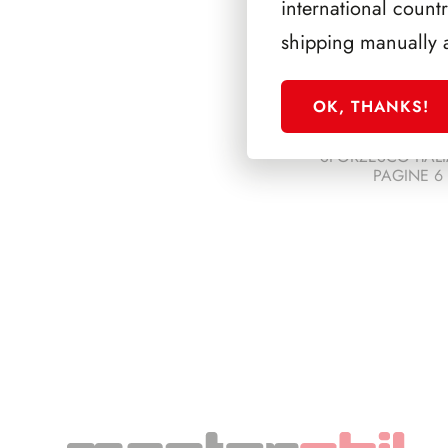
international count
shipping manually 
OK, THANKS!
SFORZESCO ITALI
PAGINE 6