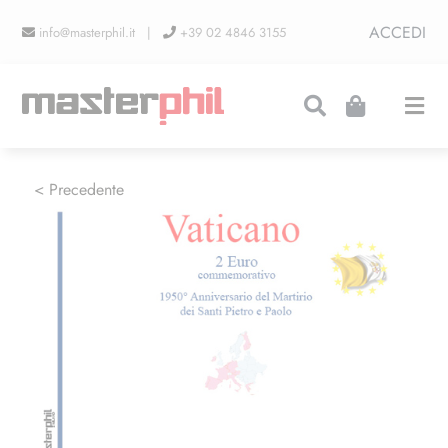
Salta
ACCEDI
info@masterphil.it |
+39 02 4846 3155
al
contenuto
Togg
Navi
PRODUZIONI
< Precedente
LINEA COLLEZIONISMO
FIERE
CONTATTI