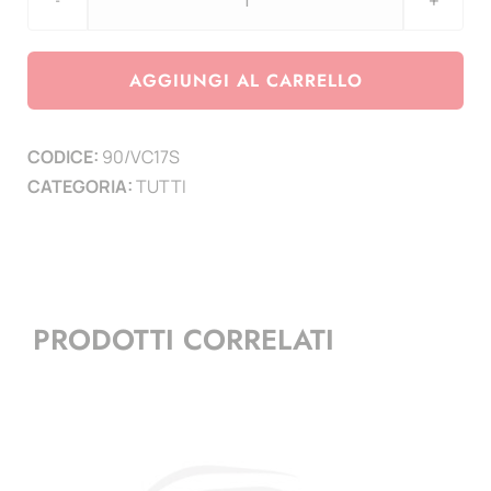
aggiornamento
2
EURO
AGGIUNGI AL CARRELLO
2017
San
CODICE:
90/VC17S
Pietro
CATEGORIA:
TUTTI
1950°
quantità
PRODOTTI CORRELATI