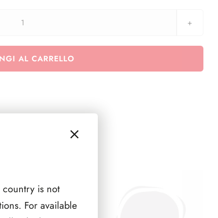
aggiornamento
2
EURO
NGI AL CARRELLO
2016
Bicentenario
Corpo
della
Gendarmeria
quantità
 country is not
ions. For available