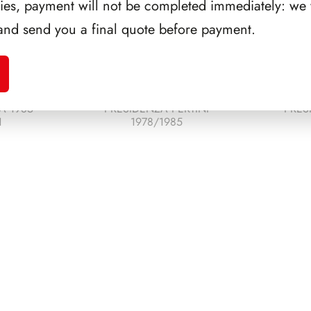
ries, payment will not be completed immediately: we w
and send you a final quote before payment.
A 1985
PRESIDENZA PERTINI
PRES
1
1978/1985