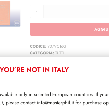
AGGIU
CODICE:
90/VC16G
CATEGORIA:
TUTTI
YOU’RE NOT IN ITALY
CORRELATI
available only in selected European countries. If your
ut, please contact
info@masterphil.it
for purchase opt