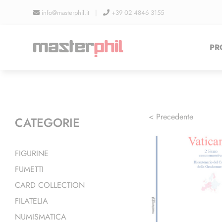
Salta
info@masterphil.it |
+39 02 4846 3155
al
contenuto
PR
< Precedente
CATEGORIE
FIGURINE
FUMETTI
CARD COLLECTION
FILATELIA
NUMISMATICA