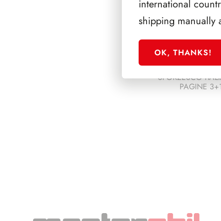
international count
shipping manually 
OK, THANKS!
SFORZESCO ITALI
PAGINE 3+