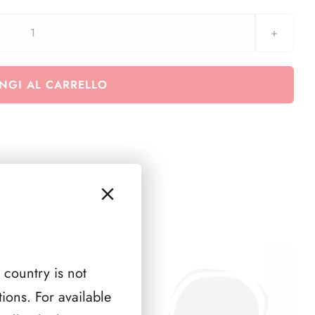
aggiornamento
2
EURO
NGI AL CARRELLO
2009
Anno
Astronomia
quantità
 country is not
ions. For available