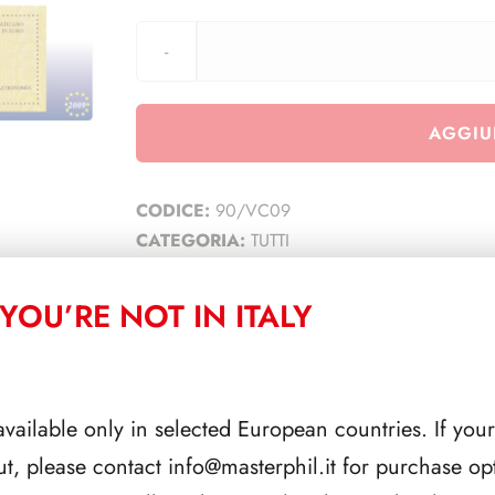
AGGIU
CODICE:
90/VC09
CATEGORIA:
TUTTI
YOU’RE NOT IN ITALY
CORRELATI
available only in selected European countries. If your
ut, please contact
info@masterphil.it
for purchase opt