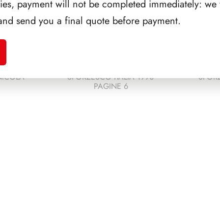
ries, payment will not be completed immediately: we w
and send you a final quote before payment.
NICOLA
SFORZESCO ITALIA 1990
SFORZ
PAGINE 6