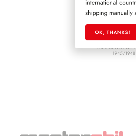
international count
shipping manually 
OK, THANKS!
PRESIDENZA DE 
1945/1948