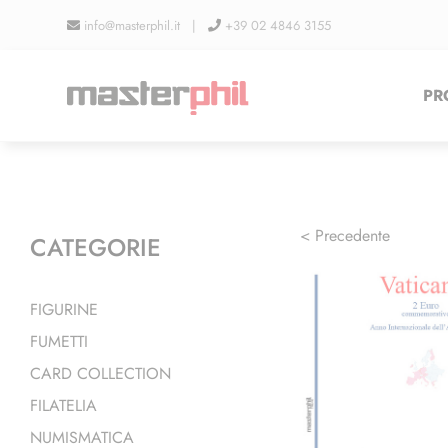
Salta
info@masterphil.it |
+39 02 4846 3155
al
contenuto
PR
< Precedente
CATEGORIE
FIGURINE
FUMETTI
CARD COLLECTION
FILATELIA
NUMISMATICA